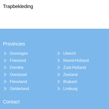
Trapbekleding
Provincies
Groningen
Utrecht
Friesland
Noord-Holland
Drenthe
Zuid-Holland
Overijssel
Zeeland
Flevoland
Brabant
Gelderland
Limburg
Contact